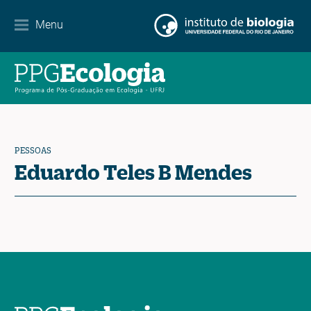
Internacionalização
Menu
Parcerias
Agenda de eventos
Notícias
PESSOAS
Contato
Eduardo Teles B Mendes
EN
ES
PT