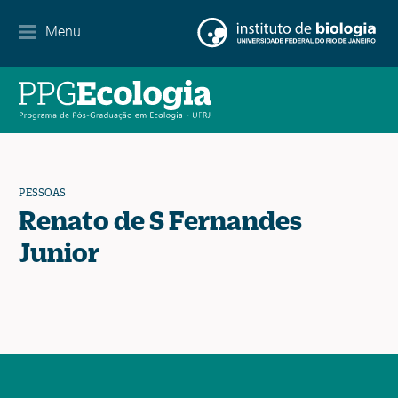
Parcerias
Menu
Agenda de eventos
Notícias
Contato
PESSOAS
Renato de S Fernandes
Junior
EN
ES
PT