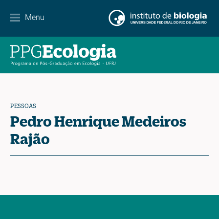
Parcerias
Menu
Agenda de eventos
Notícias
Contato
PESSOAS
Pedro Henrique Medeiros
Rajão
EN
ES
PT