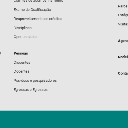
Comitês de acompanhamento
Parce
Exame de Qualificação
Estági
Reaproveitamento de créditos
Visita
Disciplinas
Oportunidades
Agend
S
Pessoas
Notíc
Discentes
Docentes
Conta
Pós-docs e pesquisadores
Egressas e Egressos