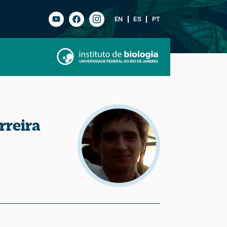
EN
ES
PT
rreira