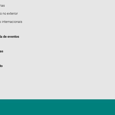
rias
o no exterior
s internacionais
a de eventos
ias
to