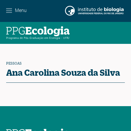
Internacionalização
Menu
Parcerias
Agenda de eventos
Notícias
PESSOAS
Contato
Ana Carolina Souza da Silva
EN
ES
PT