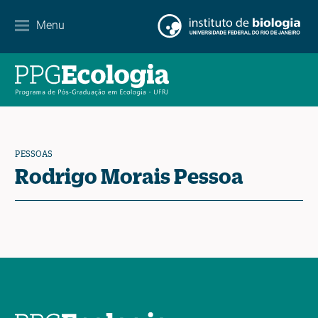
Internacionalização
Menu
Parcerias
Agenda de eventos
Notícias
PESSOAS
Contato
Rodrigo Morais Pessoa
EN
ES
PT