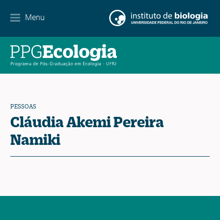
Parcerias
Menu
Agenda de eventos
Notícias
Contato
PESSOAS
Cláudia Akemi Pereira
Namiki
EN
ES
PT