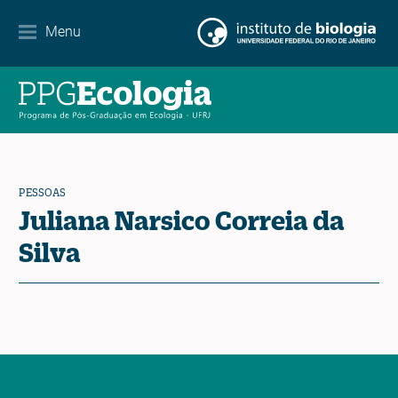
Parcerias
Menu
Agenda de eventos
Notícias
Contato
PESSOAS
Juliana Narsico Correia da
Silva
EN
ES
PT