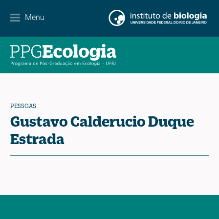
Parcerias
Menu
Agenda de eventos
Notícias
Contato
PESSOAS
Gustavo Calderucio Duque
Estrada
EN
ES
PT