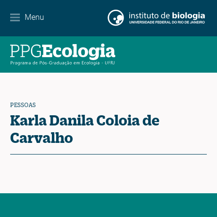
Parcerias
Menu
Agenda de eventos
Notícias
Contato
PESSOAS
Karla Danila Coloia de
Carvalho
EN
ES
PT