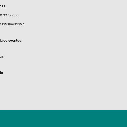
rias
o no exterior
s internacionais
a de eventos
ias
to