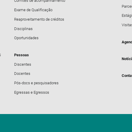
Comitês de acompanhamento
Parce
Exame de Qualificação
Estági
Reaproveitamento de créditos
Visita
Disciplinas
Oportunidades
Agend
S
Pessoas
Notíc
Discentes
Docentes
Conta
Pós-docs e pesquisadores
Egressas e Egressos