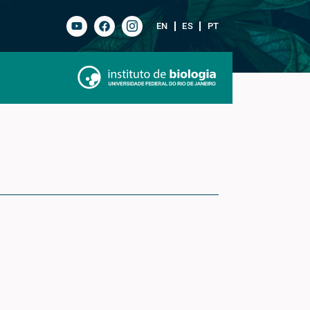
EN
ES
PT