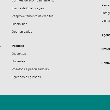
Comitês de acompanhamento
Parce
Exame de Qualificação
Estági
Reaproveitamento de créditos
Visita
Disciplinas
Oportunidades
Agend
S
Pessoas
Notíc
Discentes
Docentes
Conta
Pós-docs e pesquisadores
Egressas e Egressos