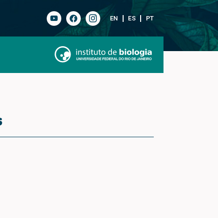
EN
ES
PT
s