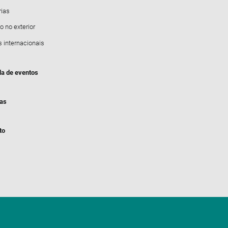
rias
o no exterior
s internacionais
a de eventos
ias
to