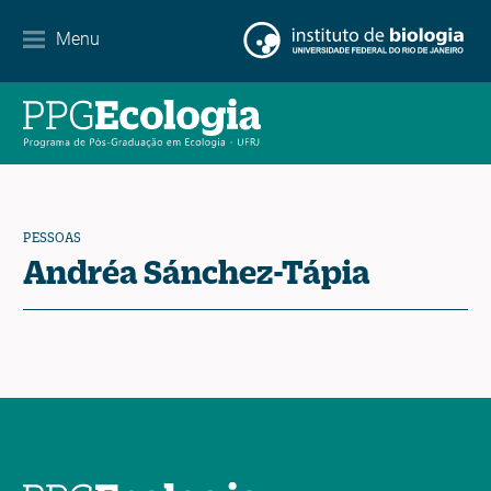
Internacionalização
Menu
Parcerias
Agenda de eventos
Notícias
PESSOAS
Contato
Andréa Sánchez-Tápia
EN
ES
PT