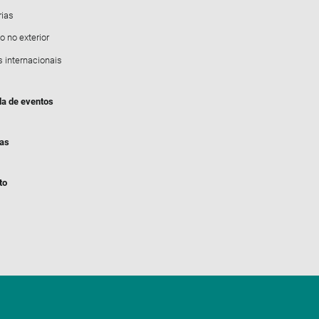
rias
o no exterior
s internacionais
a de eventos
ias
to