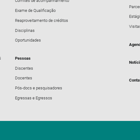
Comitês de acompanhamento
Parce
Exame de Qualificação
Estági
Reaproveitamento de créditos
Visita
Disciplinas
Oportunidades
Agend
S
Pessoas
Notíc
Discentes
Docentes
Conta
Pós-docs e pesquisadores
Egressas e Egressos