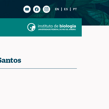
EN
ES
PT
Santos