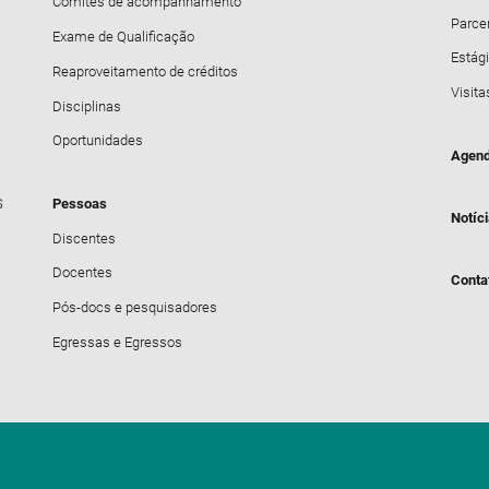
Comitês de acompanhamento
Parce
Exame de Qualificação
Estági
Reaproveitamento de créditos
Visita
Disciplinas
Oportunidades
Agend
S
Pessoas
Notíc
Discentes
Docentes
Conta
Pós-docs e pesquisadores
Egressas e Egressos