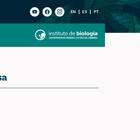
EN
ES
PT
sa