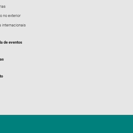
rias
o no exterior
s internacionais
a de eventos
ias
to