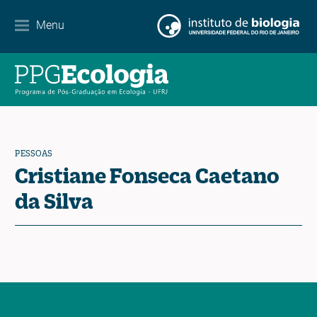
Parcerias
Menu
Agenda de eventos
Notícias
Contato
PESSOAS
Cristiane Fonseca Caetano
da Silva
EN
ES
PT