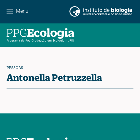
Internacionalização
Menu
Parcerias
Agenda de eventos
Notícias
PESSOAS
Contato
Antonella Petruzzella
EN
ES
PT