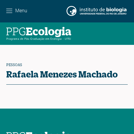
Internacionalização
Menu
Parcerias
Agenda de eventos
Notícias
PESSOAS
Contato
Rafaela Menezes Machado
EN
ES
PT