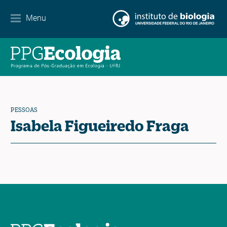
Internacionalização
Menu
Parcerias
Agenda de eventos
Notícias
PESSOAS
Contato
Isabela Figueiredo Fraga
EN
ES
PT