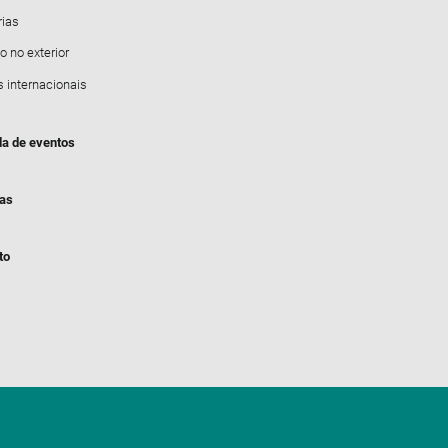
rias
o no exterior
s internacionais
a de eventos
ias
to