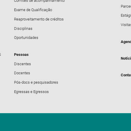
Comitês de acompanhamento
Parce
Exame de Qualificação
Estági
Reaproveitamento de créditos
Visita
Disciplinas
Oportunidades
Agend
S
Pessoas
Notíc
Discentes
Docentes
Conta
Pós-docs e pesquisadores
Egressas e Egressos