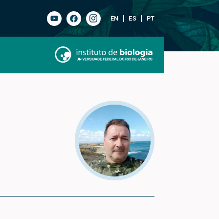
EN
ES
PT