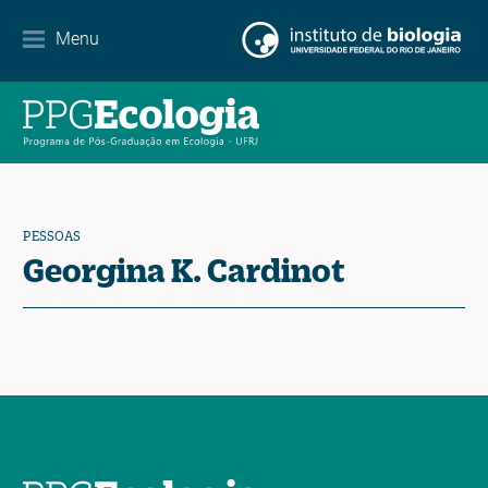
Internacionalização
Menu
Parcerias
Agenda de eventos
Notícias
PESSOAS
Contato
Georgina K. Cardinot
EN
ES
PT