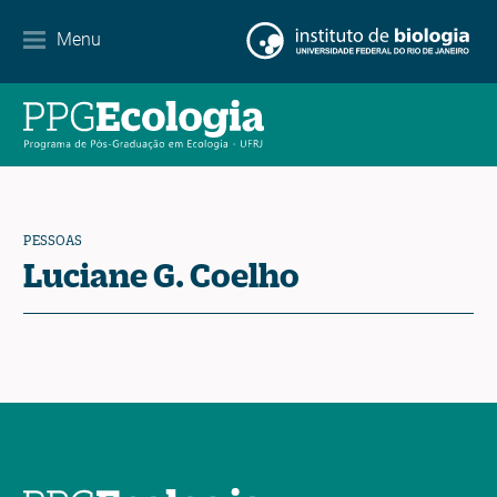
Internacionalização
Menu
Parcerias
Agenda de eventos
Notícias
PESSOAS
Contato
Luciane G. Coelho
EN
ES
PT