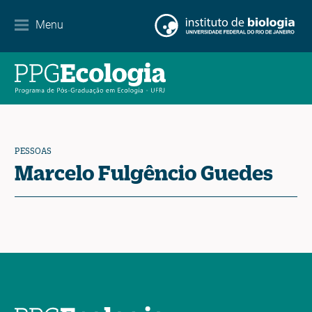
Internacionalização
Menu
Parcerias
Agenda de eventos
Notícias
PESSOAS
Contato
Marcelo Fulgêncio Guedes
EN
ES
PT