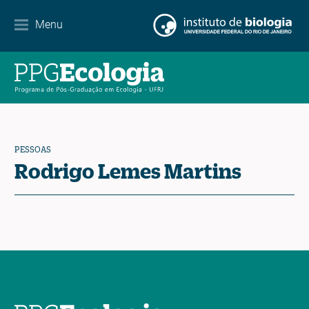
Internacionalização
Menu
Parcerias
Agenda de eventos
Notícias
PESSOAS
Contato
Rodrigo Lemes Martins
EN
ES
PT