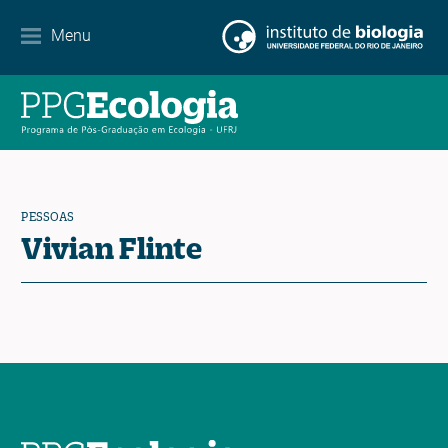
Internacionalização
Menu
Parcerias
Agenda de eventos
Notícias
PESSOAS
Contato
Vivian Flinte
EN
ES
PT