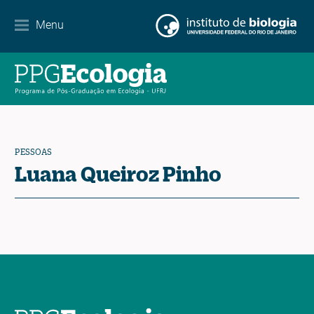
Internacionalização
Menu
Parcerias
Agenda de eventos
Notícias
PESSOAS
Contato
Luana Queiroz Pinho
EN
ES
PT