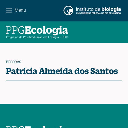
Internacionalização
Menu
Parcerias
Agenda de eventos
Notícias
PESSOAS
Contato
Patrícia Almeida dos Santos
EN
ES
PT