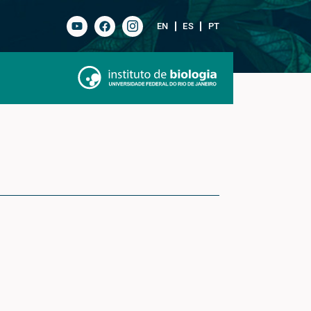
EN
ES
PT