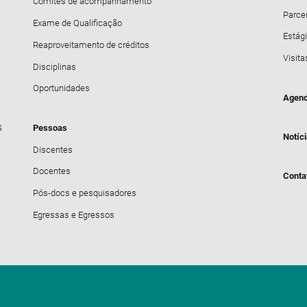
Comitês de acompanhamento
Parce
Exame de Qualificação
Estági
Reaproveitamento de créditos
Visita
Disciplinas
Oportunidades
Agend
S
Pessoas
Notíc
Discentes
Docentes
Conta
Pós-docs e pesquisadores
Egressas e Egressos