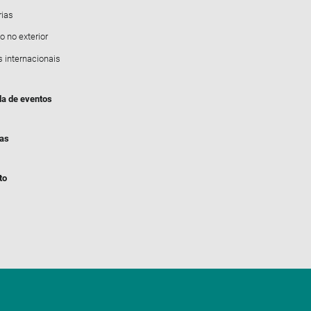
rias
o no exterior
s internacionais
a de eventos
ias
to