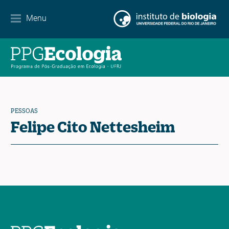
Internacionalização
Menu
Parcerias
Agenda de eventos
Notícias
PESSOAS
Contato
Felipe Cito Nettesheim
EN
ES
PT