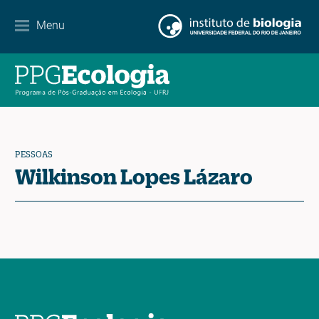
Internacionalização
Menu
Parcerias
Agenda de eventos
Notícias
PESSOAS
Contato
Wilkinson Lopes Lázaro
EN
ES
PT