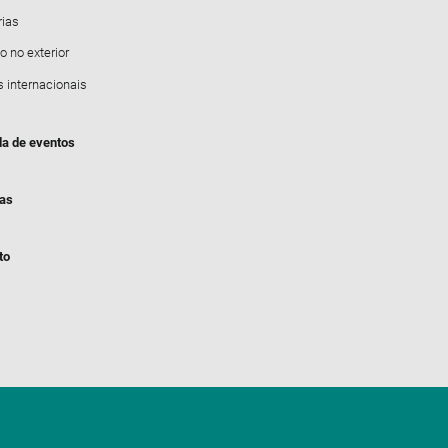
rias
o no exterior
s internacionais
a de eventos
ias
to