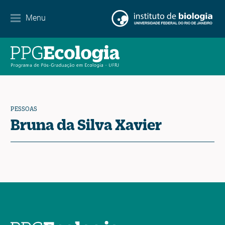
Internacionalização
Menu
Parcerias
Agenda de eventos
Notícias
PESSOAS
Contato
Bruna da Silva Xavier
EN
ES
PT