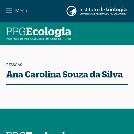
Internacionalização
Menu
Parcerias
Agenda de eventos
Notícias
PESSOAS
Contato
Ana Carolina Souza da Silva
EN
ES
PT