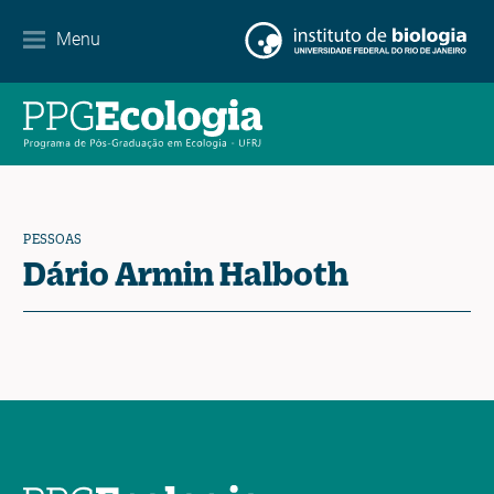
Internacionalização
Menu
Parcerias
Agenda de eventos
Notícias
PESSOAS
Contato
Dário Armin Halboth
EN
ES
PT