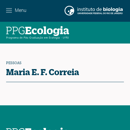
Internacionalização
Menu
Parcerias
Agenda de eventos
Notícias
PESSOAS
Contato
Maria E. F. Correia
EN
ES
PT