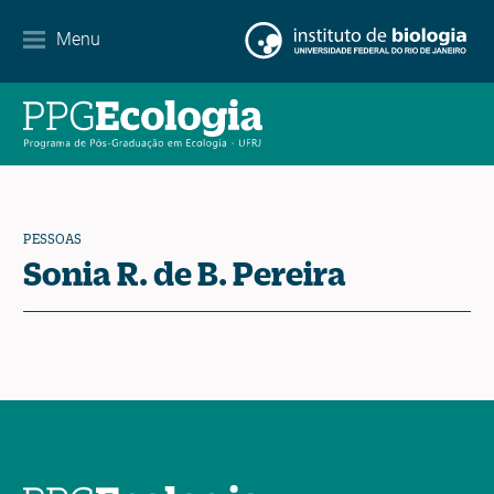
Internacionalização
Menu
Parcerias
Agenda de eventos
Notícias
PESSOAS
Contato
Sonia R. de B. Pereira
EN
ES
PT