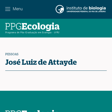
Internacionalização
Menu
Parcerias
Agenda de eventos
Notícias
PESSOAS
Contato
José Luiz de Attayde
EN
ES
PT