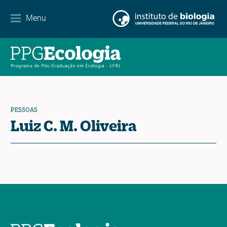
Internacionalização
Menu
Parcerias
Agenda de eventos
Notícias
PESSOAS
Contato
Luiz C. M. Oliveira
EN
ES
PT