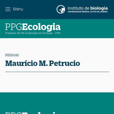
Internacionalização
Menu
Parcerias
Agenda de eventos
Notícias
PESSOAS
Contato
Maurício M. Petrucio
EN
ES
PT