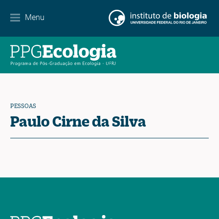
Internacionalização
Menu
Parcerias
Agenda de eventos
Notícias
PESSOAS
Contato
Paulo Cirne da Silva
EN
ES
PT