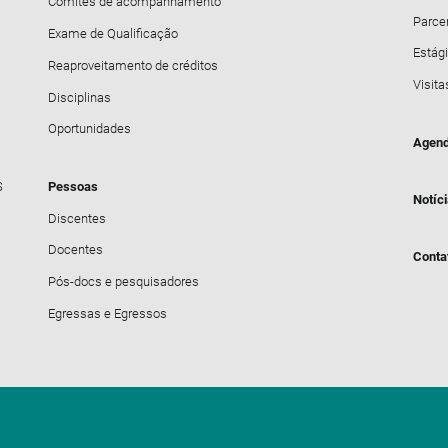
Comitês de acompanhamento
Parce
Exame de Qualificação
Estági
Reaproveitamento de créditos
Visita
Disciplinas
Oportunidades
Agend
S
Pessoas
Notíc
Discentes
Docentes
Conta
Pós-docs e pesquisadores
Egressas e Egressos