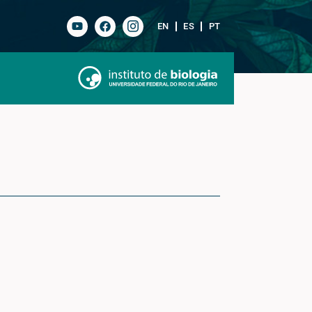
EN
ES
PT