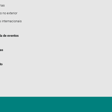
rias
o no exterior
s internacionais
a de eventos
ias
to