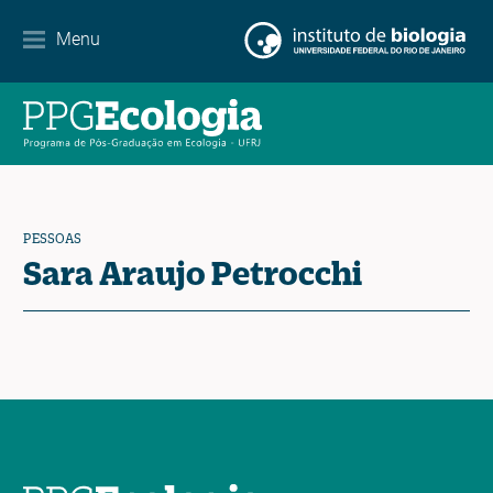
Internacionalização
Menu
Parcerias
Agenda de eventos
Notícias
PESSOAS
Contato
Sara Araujo Petrocchi
EN
ES
PT