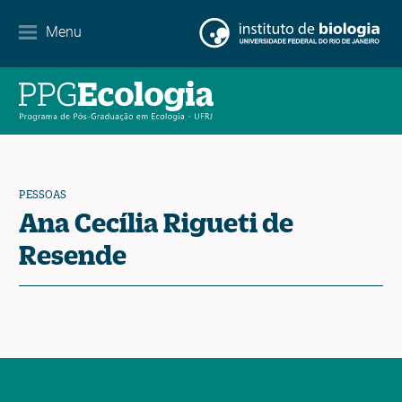
Parcerias
Menu
Agenda de eventos
Notícias
Contato
PESSOAS
Ana Cecília Rigueti de
Resende
EN
ES
PT