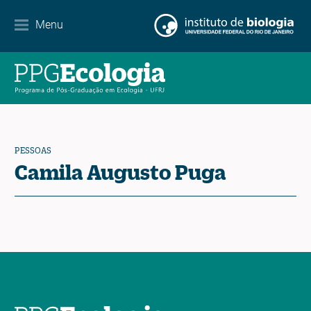
Internacionalização
Menu
Parcerias
Agenda de eventos
Notícias
PESSOAS
Contato
Camila Augusto Puga
EN
ES
PT