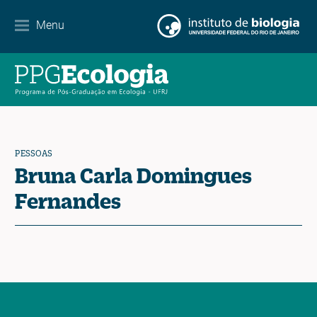
Parcerias
Menu
Agenda de eventos
Notícias
Contato
PESSOAS
Bruna Carla Domingues
Fernandes
EN
ES
PT