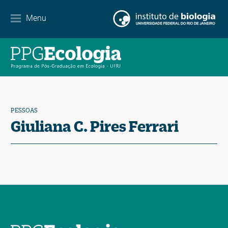
Internacionalização
Menu
Parcerias
Agenda de eventos
Notícias
PESSOAS
Contato
Giuliana C. Pires Ferrari
EN
ES
PT