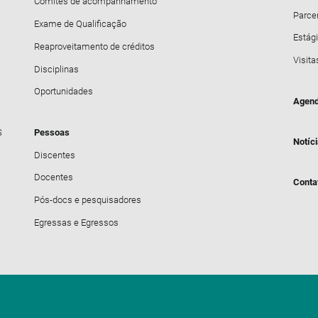
Comitês de acompanhamento
Parce
Exame de Qualificação
Estági
Reaproveitamento de créditos
Visita
Disciplinas
Oportunidades
Agend
S
Pessoas
Notíc
Discentes
Docentes
Conta
Pós-docs e pesquisadores
Egressas e Egressos