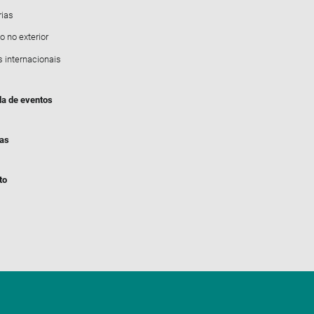
rias
o no exterior
s internacionais
a de eventos
ias
to