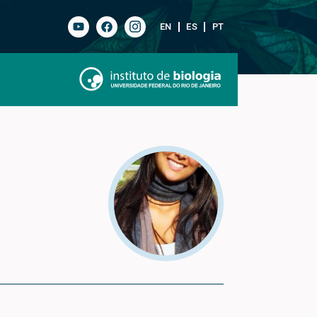
EN
ES
PT