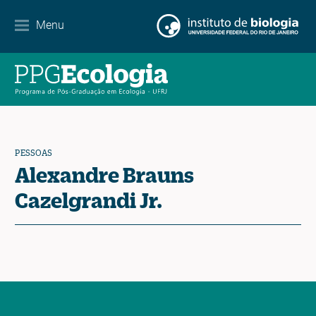
Parcerias
Menu
Agenda de eventos
Notícias
Contato
PESSOAS
Alexandre Brauns
Cazelgrandi Jr.
EN
ES
PT