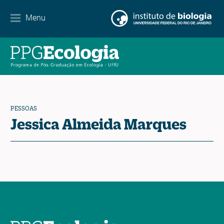
Internacionalização
Menu
Parcerias
Agenda de eventos
Notícias
PESSOAS
Contato
Jessica Almeida Marques
EN
ES
PT