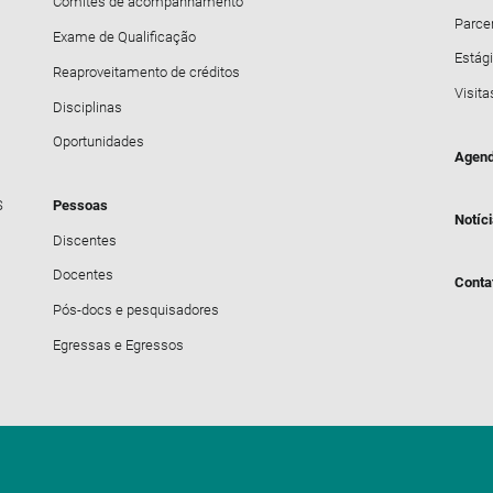
Comitês de acompanhamento
Parce
Exame de Qualificação
Estági
Reaproveitamento de créditos
Visita
Disciplinas
Oportunidades
Agend
S
Pessoas
Notíc
Discentes
Docentes
Conta
Pós-docs e pesquisadores
Egressas e Egressos