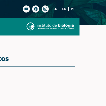
EN
ES
PT
tos