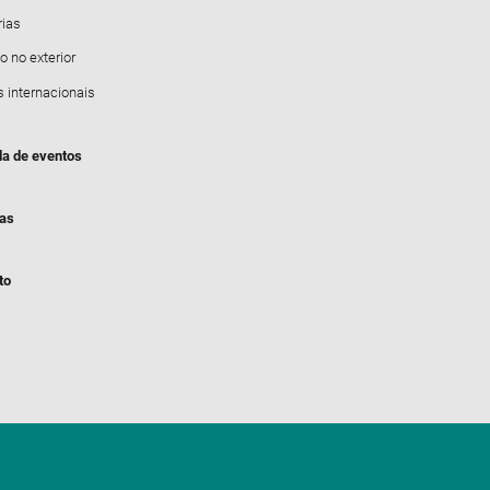
rias
o no exterior
s internacionais
a de eventos
ias
to